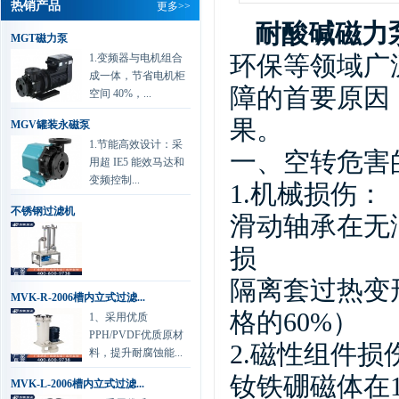
热销产品
更多>>
耐酸碱磁力
华通电脑有限公司 刘经理
MGT磁力泵
杰凯磁力泵是根据
环保等领域广
1.变频器与电机组合
成一体，节省电机柜
众多用户要求，在
障的首要原因
空间 40%，...
磁力泵的基础上吸
取国外新技术，并经公...
详情
果。
MGV罐装永磁泵
1.节能高效设计：采
一、空转危害
协和电镀有限公司 肖总
用超 IE5 能效马达和
我们做化学镀过滤
变频控制...
1.
机械损伤：
是一种新型的金属
不锈钢过滤机
滑动轴承在无
表面处理技术，该
技术以其工艺简便、节...
详情
损
兴森快捷科技有限公司 工程部...
隔离套过热变
MVK-R-2006槽内立式过滤...
我司环保水处理与
格的
60%
）
1、采用优质
楼顶废气处理泵
PPH/PVDF优质原材
80%都是用的杰凯
2.
磁性组件损
料，提升耐腐蚀能...
的，一直以来运行稳定...
详情
钕铁硼磁体在
MVK-L-2006槽内立式过滤...