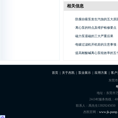
相关信息
·
防腐自吸泵发生汽蚀的五大原
·
离心泵的特点及维护检修要点
·
磁力泵退磁的三大严重后果
·
电镀过滤机开机前的注意事项：做
·
提高耐酸碱离心泵组效率的五
首页
|
关于杰凯
|
泵业展示
|
应用方案
|
客户
东莞市
粤
地址：东莞市万
24小时服务热线：400-8
联系人：禹先生13929245650
杰凯官网：
www.jk-pump