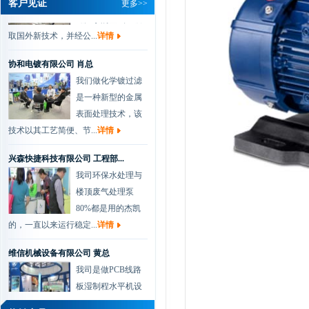
客户见证
更多>>
磁力泵的基础上吸
取国外新技术，并经公...
详情
协和电镀有限公司 肖总
我们做化学镀过滤
是一种新型的金属
表面处理技术，该
技术以其工艺简便、节...
详情
兴森快捷科技有限公司 工程部...
我司环保水处理与
楼顶废气处理泵
80%都是用的杰凯
的，一直以来运行稳定...
详情
维信机械设备有限公司 黄总
我司是做PCB线路
板湿制程水平机设
备的厂家，从我司
开厂以来，一直都是...
详情